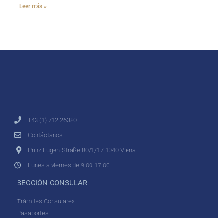
Leer más »
+43 (1) 712 26380
Contáctanos
Prinz Eugen-Straße 80/1/17 1040 Viena
Lunes a viernes de 9:00-17:00
SECCIÓN CONSULAR
Trámites Consulares
Pasaportes