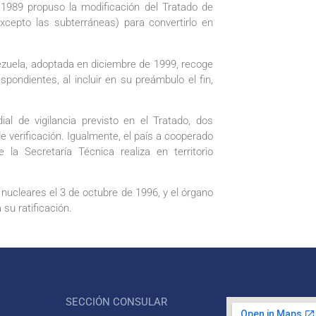
 1989 propuso la modificación del Tratado de
cepto las subterráneas) para convertirlo en
nezuela, adoptada en diciembre de 1999, recoge
spondientes, al incluir en su preámbulo el fin,
l de vigilancia previsto en el Tratado, dos
de verificación. Igualmente, el país a cooperado
la Secretaría Técnica realiza en territorio
nucleares el 3 de octubre de 1996, y el órgano
 su ratificación.
SECCIÓN CONSULAR