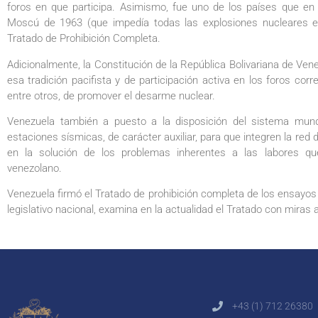
foros en que participa. Asimismo, fue uno de los países que en
Moscú de 1963 (que impedía todas las explosiones nucleares ex
Tratado de Prohibición Completa.
Adicionalmente, la Constitución de la República Bolivariana de Ve
esa tradición pacifista y de participación activa en los foros corre
entre otros, de promover el desarme nuclear.
Venezuela también a puesto a la disposición del sistema mundia
estaciones sísmicas, de carácter auxiliar, para que integren la red 
en la solución de los problemas inherentes a las labores que 
venezolano.
Venezuela firmó el Tratado de prohibición completa de los ensayos 
legislativo nacional, examina en la actualidad el Tratado con miras a
+43 (1) 712 26380