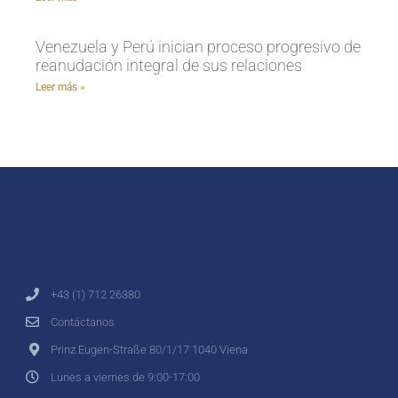
Venezuela y Perú inician proceso progresivo de
reanudación integral de sus relaciones
Leer más »
+43 (1) 712 26380
Contáctanos
Prinz Eugen-Straße 80/1/17 1040 Viena
Lunes a viernes de 9:00-17:00