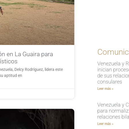
Comunic
n en La Guaira para
ísticos
Venezuela y 
inician proce
ezuela, Delcy Rodríguez, lidera este
de sus relaci
su aptitud en
consulares
Leer más »
Venezuela y Ch
para normaliz
relaciones bil
Leer más »