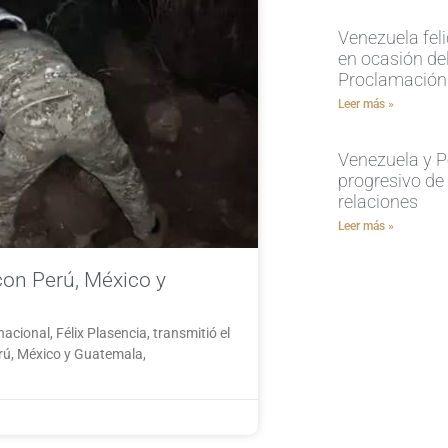
Venezuela feli
en ocasión del
Proclamación
Leer más »
Venezuela y P
progresivo de
relaciones
Leer más »
con Perú, México y
acional, Félix Plasencia, transmitió el
erú, México y Guatemala,