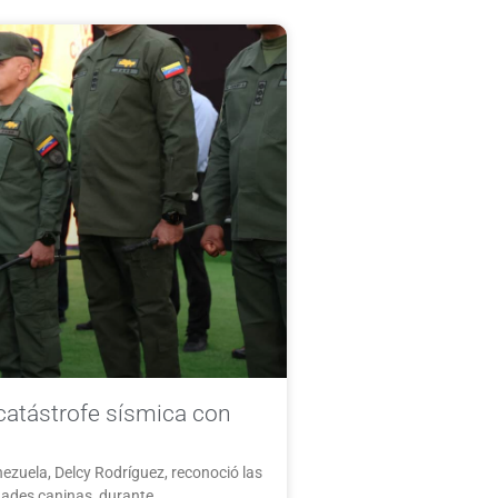
catástrofe sísmica con
nezuela, Delcy Rodríguez, reconoció las
dades caninas, durante