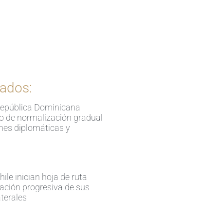
Ingrese aquí
ados:
República Dominicana
so de normalización gradual
ones diplomáticas y
ile inician hoja de ruta
ación progresiva de sus
aterales