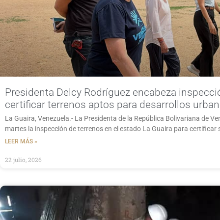
Presidenta Delcy Rodríguez encabeza inspecció
certificar terrenos aptos para desarrollos urban
La Guaira, Venezuela.- La Presidenta de la República Bolivariana de Ven
martes la inspección de terrenos en el estado La Guaira para certificar 
LEER MÁS »
22 julio, 2026