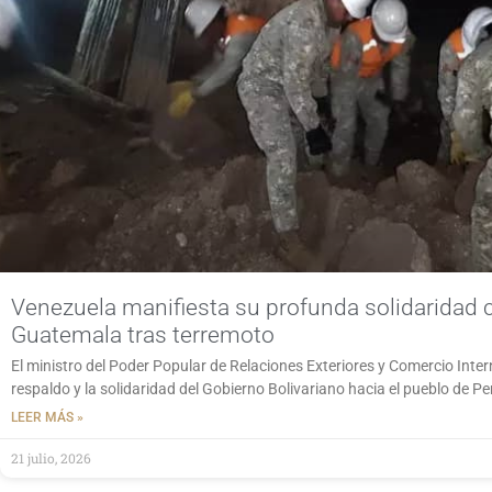
Venezuela manifiesta su profunda solidaridad 
Guatemala tras terremoto
El ministro del Poder Popular de Relaciones Exteriores y Comercio Intern
respaldo y la solidaridad del Gobierno Bolivariano hacia el pueblo de P
LEER MÁS »
21 julio, 2026