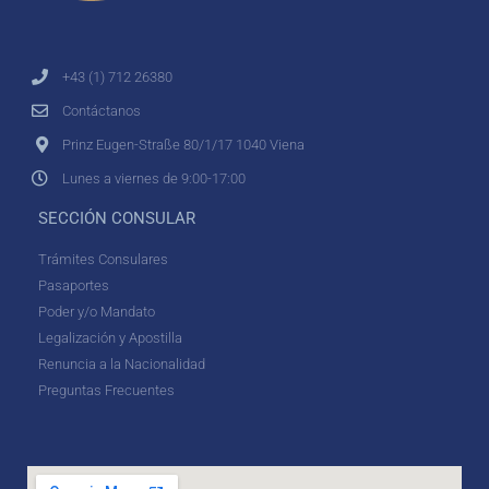
+43 (1) 712 26380
Contáctanos
Prinz Eugen-Straße 80/1/17 1040 Viena
Lunes a viernes de 9:00-17:00
SECCIÓN CONSULAR
Trámites Consulares
Pasaportes
Poder y/o Mandato
Legalización y Apostilla
Renuncia a la Nacionalidad
Preguntas Frecuentes