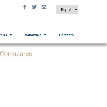
rales
Venezuela
Contácto
 Consulares
a solicitar una cita
Ingrese Aquí