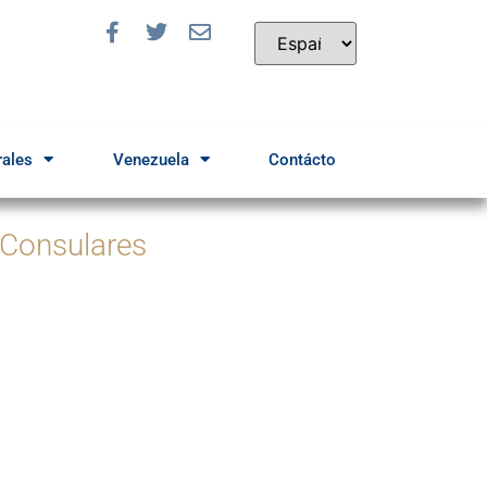
rales
Venezuela
Contácto
 Consulares
a solicitar una cita
Ingrese Aquí