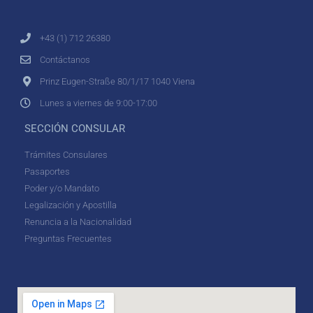
+43 (1) 712 26380
Contáctanos
Prinz Eugen-Straße 80/1/17 1040 Viena
Lunes a viernes de 9:00-17:00
SECCIÓN CONSULAR
Trámites Consulares
Pasaportes
Poder y/o Mandato
Legalización y Apostilla
Renuncia a la Nacionalidad
Preguntas Frecuentes