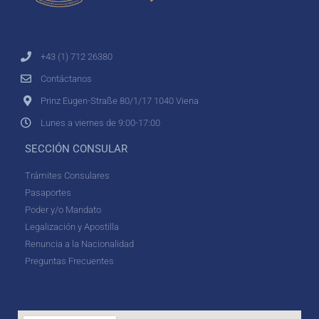
+43 (1) 712 26380
Contáctanos
Prinz Eugen-Straße 80/1/17 1040 Viena
Lunes a viernes de 9:00-17:00
SECCIÓN CONSULAR
Trámites Consulares
Pasaportes
Poder y/o Mandato
Legalización y Apostilla
Renuncia a la Nacionalidad
Preguntas Frecuentes