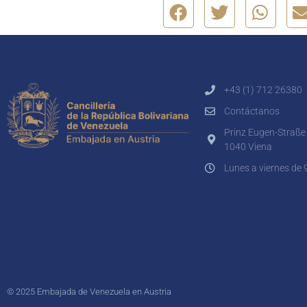
+43 (1) 712 26380
Contáctanos
Prinz Eugen-Straße
1040 Viena
Lunes a viernes de 
© 2025 Embajada de Venezuela en Austria