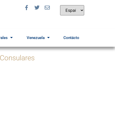
rales
Venezuela
Contácto
 Consulares
a solicitar una cita
Ingrese Aquí