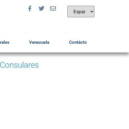
rales
Venezuela
Contácto
 Consulares
a solicitar una cita
Ingrese Aquí