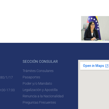
SECCIÓN CONSULAR
Trámites Consulares
Pasaportes
 80/1/17
Poder y/o Mandato
Legalización y Apostilla
9:00-17:00
Renuncia a la Nacionalidad
Preguntas Frecuentes