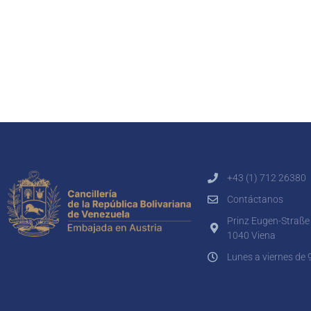
+43 (1) 712 26380
Contáctanos
Prinz Eugen-Straße
1040 Viena
Lunes a viernes de 