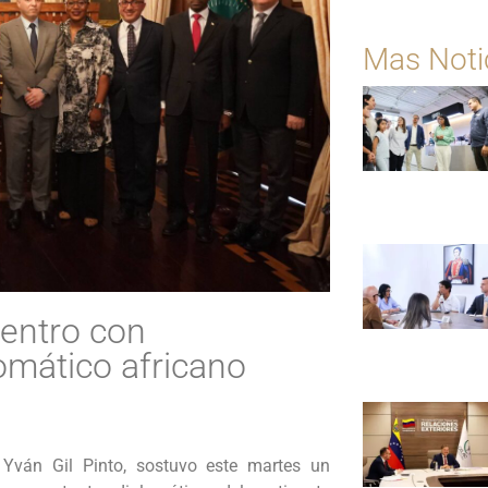
Mas Noti
uentro con
omático africano
, Yván Gil Pinto, sostuvo este martes un