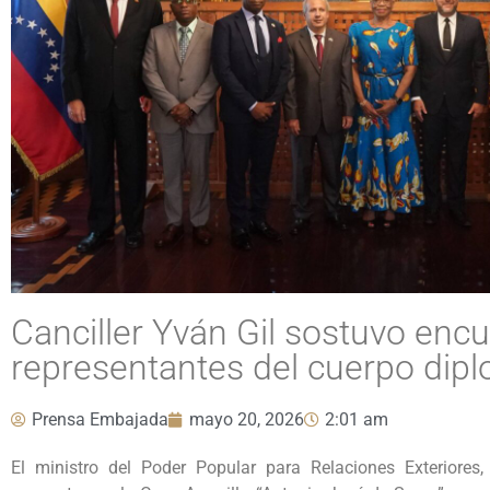
Canciller Yván Gil sostuvo enc
representantes del cuerpo dipl
Prensa Embajada
mayo 20, 2026
2:01 am
El ministro del Poder Popular para Relaciones Exteriores