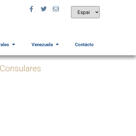
rales
Venezuela
Contácto
 Consulares
a solicitar una cita
Ingrese Aquí