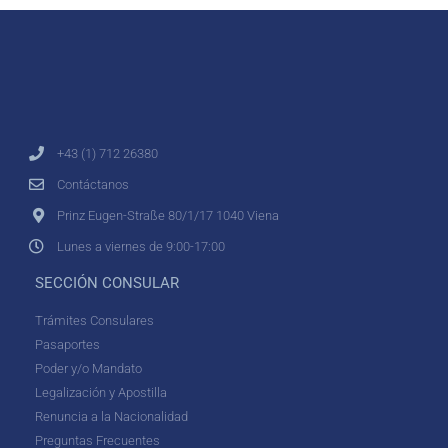
+43 (1) 712 26380
Contáctanos
Prinz Eugen-Straße 80/1/17 1040 Viena
Lunes a viernes de 9:00-17:00
SECCIÓN CONSULAR
Trámites Consulares
Pasaportes
Poder y/o Mandato
Legalización y Apostilla
Renuncia a la Nacionalidad
Preguntas Frecuentes