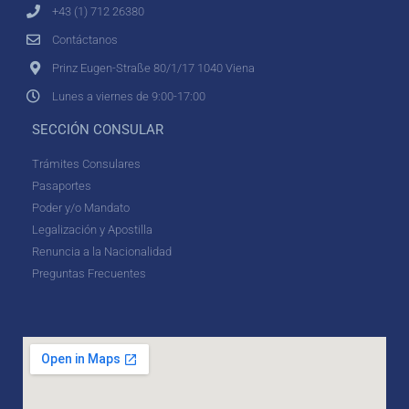
+43 (1) 712 26380
Contáctanos
Prinz Eugen-Straße 80/1/17 1040 Viena
Lunes a viernes de 9:00-17:00
SECCIÓN CONSULAR
Trámites Consulares
Pasaportes
Poder y/o Mandato
Legalización y Apostilla
Renuncia a la Nacionalidad
Preguntas Frecuentes