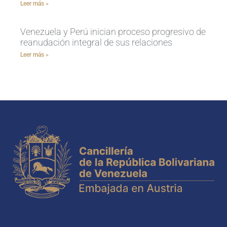
Leer más »
Venezuela y Perú inician proceso progresivo de
reanudación integral de sus relaciones
Leer más »