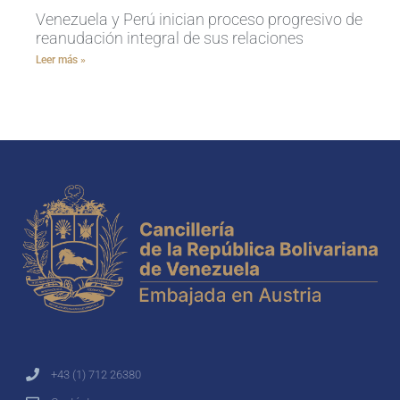
Venezuela y Perú inician proceso progresivo de
reanudación integral de sus relaciones
Leer más »
+43 (1) 712 26380