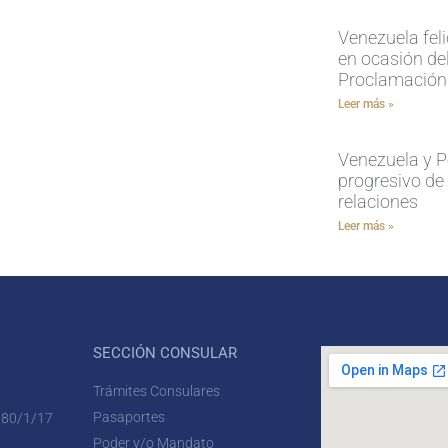
Venezuela feli
en ocasión del
Proclamación
Leer más »
Venezuela y P
progresivo de
relaciones
Leer más »
SECCIÓN CONSULAR
Trámites Consulares
Pasaportes
 80/1/17
Poder y/o Mandato