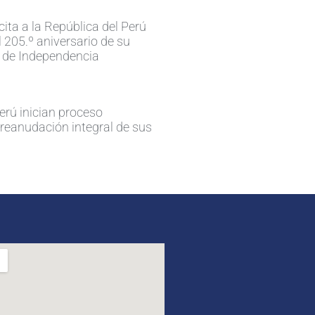
cita a la República del Perú
 205.º aniversario de su
 de Independencia
erú inician proceso
 reanudación integral de sus