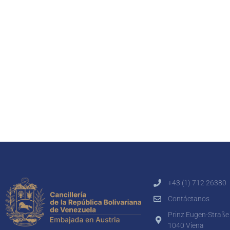
+43 (1) 712 26380
Contáctanos
Prinz Eugen-Straße
1040 Viena