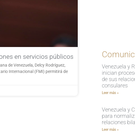
Comunic
iones en servicios públicos
iana de Venezuela, Delcy Rodríguez,
Venezuela y 
ario Internacional (FMI) permitirá de
inician proce
de sus relaci
consulares
Leer más »
Venezuela y Ch
para normaliz
relaciones bil
Leer más »