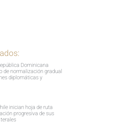
Ingrese aquí
ados:
República Dominicana
so de normalización gradual
ones diplomáticas y
ile inician hoja de ruta
ación progresiva de sus
aterales