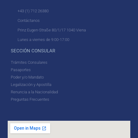
+43 (1) 712 26380
Contáctanos
Prinz Eugen-Straße 80/1/17 1040 Viena
Lunes a viernes de 9:00-17:00
SECCIÓN CONSULAR
Trámites Consulares
Pasaportes
Poder y/o Mandato
Legalización y Apostilla
Renuncia a la Nacionalidad
Preguntas Frecuentes