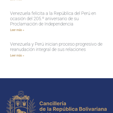
Venezuela felicita a la República del Perú en
ocasión del 205.º aniversario de su
Proclamación de Independencia
Leer más »
Venezuela y Perú inician proceso progresivo de
reanudación integral de sus relaciones
Leer más »