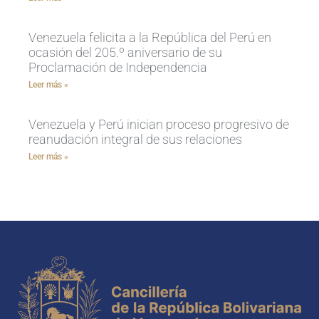
Venezuela felicita a la República del Perú en
ocasión del 205.º aniversario de su
Proclamación de Independencia
Leer más »
Venezuela y Perú inician proceso progresivo de
reanudación integral de sus relaciones
Leer más »