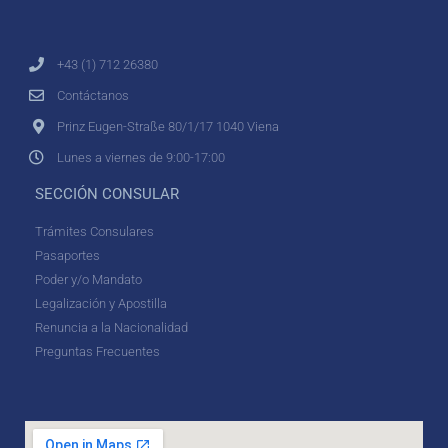
+43 (1) 712 26380
Contáctanos
Prinz Eugen-Straße 80/1/17 1040 Viena
Lunes a viernes de 9:00-17:00
SECCIÓN CONSULAR
Trámites Consulares
Pasaportes
Poder y/o Mandato
Legalización y Apostilla
Renuncia a la Nacionalidad
Preguntas Frecuentes