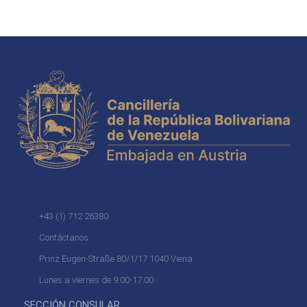
+43 (1) 712 26380
Contáctanos
Prinz Eugen-Straße 80/1/17 1040 Viena
Lunes a viernes de 9:00-17:00
SECCIÓN CONSULAR