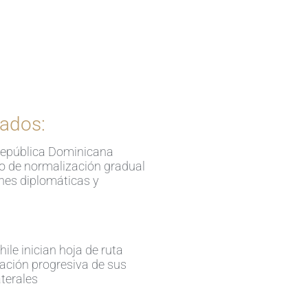
Ingrese aquí
ados:
República Dominicana
so de normalización gradual
ones diplomáticas y
ile inician hoja de ruta
ación progresiva de sus
aterales