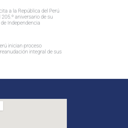
cita a la República del Perú
 205.º aniversario de su
 de Independencia
erú inician proceso
 reanudación integral de sus