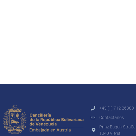
+43 (1) 712 26380
Contáctanos
Prinz Eugen-Straße
1040 Viena