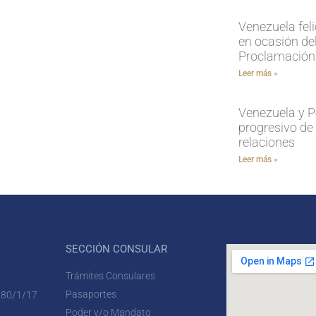
Venezuela feli
en ocasión del
Proclamación
Leer más »
Venezuela y P
progresivo de
relaciones
Leer más »
SECCIÓN CONSULAR
Trámites Consulares
Pasaportes
 80/1/17
Poder y/o Mandato