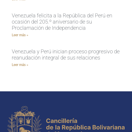
Venezuela felicita a la República del Perú en
ocasión del 205.º aniversario de su
Proclamación de Independencia
Leer más »
Venezuela y Perú inician proceso progresivo de
reanudación integral de sus relaciones
Leer más »