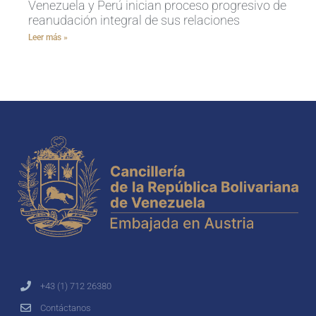
Venezuela y Perú inician proceso progresivo de
reanudación integral de sus relaciones
Leer más »
+43 (1) 712 26380
Contáctanos