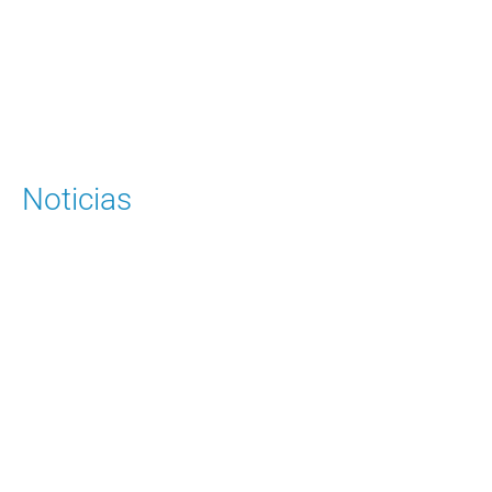
Para solicitar una cita
Ingrese Aquí
Noticias