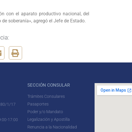
n con el aparato productivo nacional, del
o de soberanía», agregó el Jefe de Estado.
cia:
SECCIÓN CONSULAR
Trámites Consulares
Pasaportes
 80/1/17
Poder y/o Mandato
Legalización y Apostilla
9:00-17:00
Renuncia a la Nacionalidad