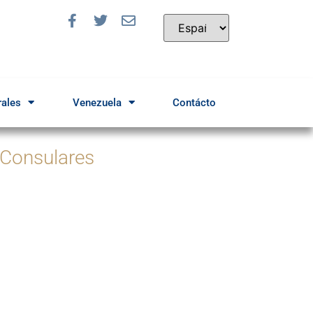
rales
Venezuela
Contácto
 Consulares
a solicitar una cita
Ingrese Aquí