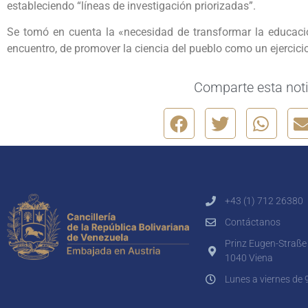
estableciendo “líneas de investigación priorizadas”.
Se tomó en cuenta la «necesidad de transformar la educació
encuentro, de promover la ciencia del pueblo como un ejercici
Comparte esta noti
+43 (1) 712 26380
Contáctanos
Prinz Eugen-Straße
1040 Viena
Lunes a viernes de 